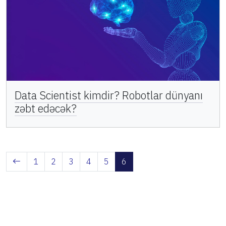
Data Scientist kimdir? Robotlar dünyanı
zəbt edəcək?
1
2
3
4
5
6