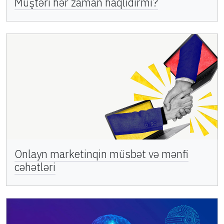
Müştəri hər zaman haqlıdırmı?
Onlayn marketinqin müsbət və mənfi
cəhətləri